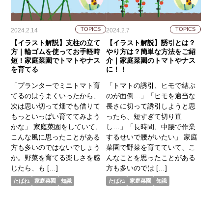
TOPICS
TOPICS
2024.2.14
2024.2.7
【イラスト解説】支柱の立て
【イラスト解説】誘引とは？
方｜輪ゴムを使ってお手軽時
やり方は？簡単な方法をご紹
短！家庭菜園でトマトやナス
介｜家庭菜園のトマトやナス
を育てる
に！！
「プランターでミニトマト育
「トマトの誘引、ヒモで結ぶ
てるのはうまくいったから、
のが面倒…」「ヒモを適当な
次は思い切って畑でも借りて
長さに切って誘引しようと思
もっといっぱい育ててみよう
ったら、短すぎて切り直
かな」 家庭菜園をしていて、
し…」「長時間、中腰で作業
こんな風に思ったことがある
するせいで腰がいたい」 家庭
方も多いのではないでしょう
菜園で野菜を育てていて、こ
か。野菜を育てる楽しさを感
んなことを思ったことがある
じたら、も […]
方も多いのでは […]
たばね
家庭菜園
知識
たばね
家庭菜園
知識