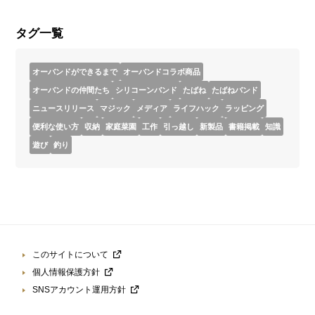
タグ一覧
オーバンドができるまで
オーバンドコラボ商品
オーバンドの仲間たち
シリコーンバンド
たばね
たばねバンド
ニュースリリース
マジック
メディア
ライフハック
ラッピング
便利な使い方
収納
家庭菜園
工作
引っ越し
新製品
書籍掲載
知識
遊び
釣り
このサイトについて
個人情報保護方針
SNSアカウント運用方針