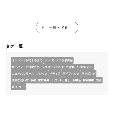
一覧へ戻る
タグ一覧
オーバンドができるまで
オーバンドコラボ商品
オーバンドの仲間たち
シリコーンバンド
たばね
たばねバンド
ニュースリリース
マジック
メディア
ライフハック
ラッピング
便利な使い方
収納
家庭菜園
工作
引っ越し
新製品
書籍掲載
知識
遊び
釣り