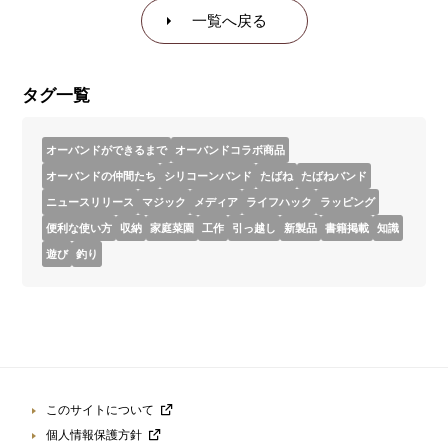
一覧へ戻る
タグ一覧
オーバンドができるまで
オーバンドコラボ商品
オーバンドの仲間たち
シリコーンバンド
たばね
たばねバンド
ニュースリリース
マジック
メディア
ライフハック
ラッピング
便利な使い方
収納
家庭菜園
工作
引っ越し
新製品
書籍掲載
知識
遊び
釣り
このサイトについて
個人情報保護方針