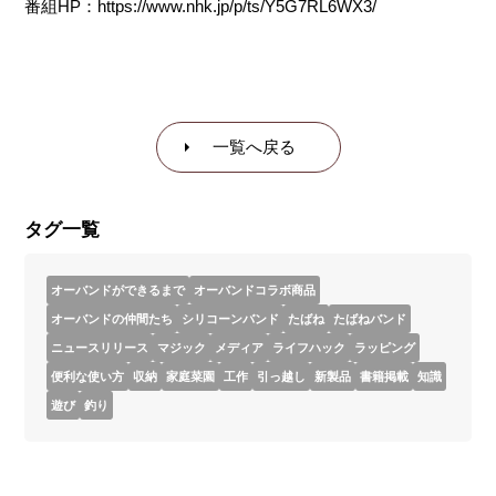
番組HP：https://www.nhk.jp/p/ts/Y5G7RL6WX3/
一覧へ戻る
タグ一覧
オーバンドができるまで
オーバンドコラボ商品
オーバンドの仲間たち
シリコーンバンド
たばね
たばねバンド
ニュースリリース
マジック
メディア
ライフハック
ラッピング
便利な使い方
収納
家庭菜園
工作
引っ越し
新製品
書籍掲載
知識
遊び
釣り