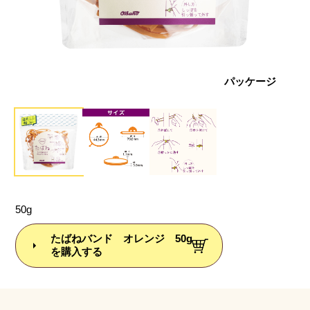
使い方
パッケージ
50g
たばねバンド オレンジ 50g
を購入する