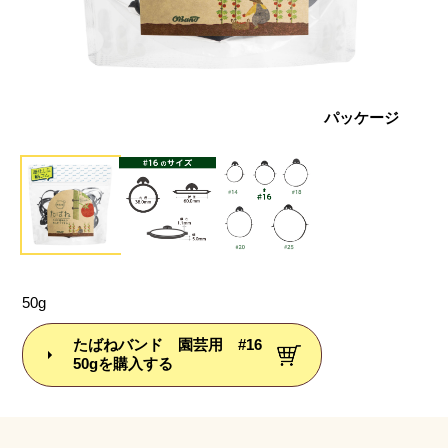
ズ比較
パッケージ
50g
たばねバンド 園芸用 #16
50gを購入する