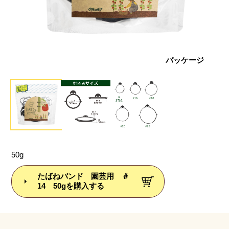
ズ比較
パッケージ
50g
たばねバンド 園芸用 ＃
14 50gを購入する