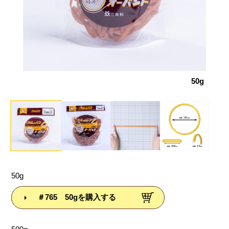
サイズ
50g
50g
＃765 50gを購入する