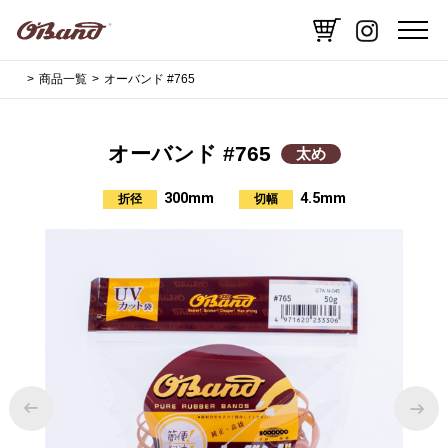
商品一覧
オーバンド #765
オーバンド #765
太め
300mm
4.5mm
折径
切幅