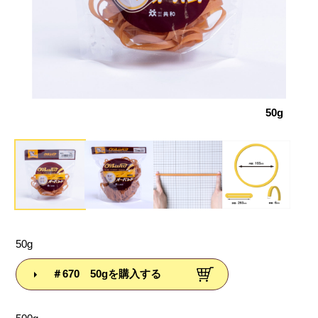
サイズ
50g
50g
＃670 50gを購入する