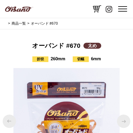
商品一覧
オーバンド #670
オーバンド #670
太め
260mm
6mm
折径
切幅