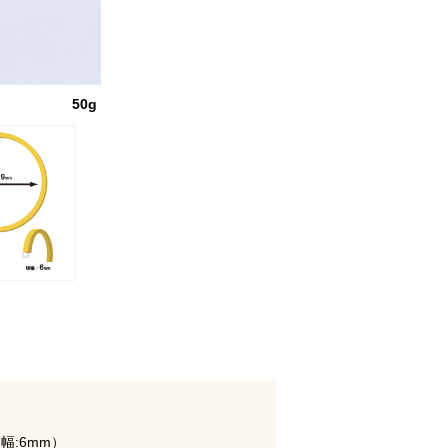
50g
切幅:6mm）