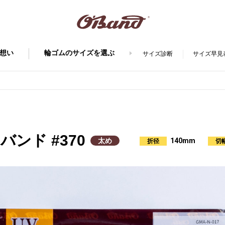
想い
輪ゴムのサイズを選ぶ
サイズ診断
サイズ早見
バンド #370
140mm
太め
折径
切