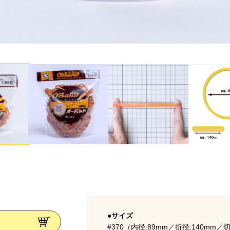
●サイズ
#370（内径:89mm／折径:140mm／