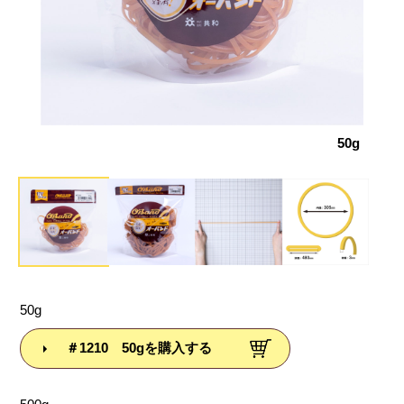
サイズ
50g
50g
＃1210 50gを購入する