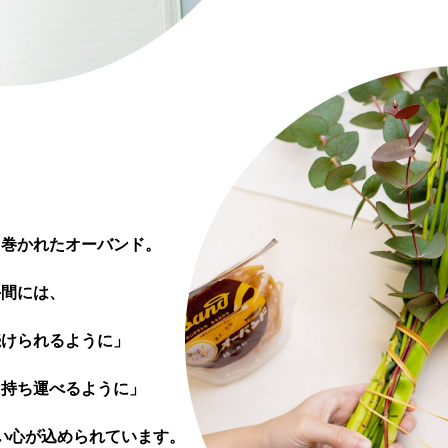
く巻かれた
オーバンド。
手間には、
続けられるように」
に持ち運べるように」
い心が
込められています。